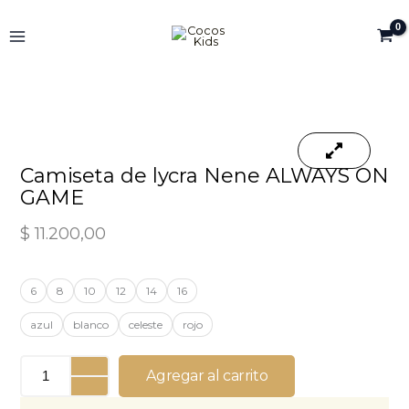
Ir
al
contenido
Camiseta de lycra Nene ALWAYS ON
GAME
$
11.200,00
Camiseta
6
8
10
12
14
16
de
lycra
azul
blanco
celeste
rojo
Nene
ALWAYS
ON
Agregar al carrito
GAME