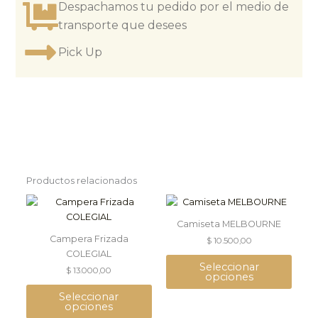
cantidad
Despachamos tu pedido por el medio de
transporte que desees
Pick Up
Productos relacionados
This
This
product
product
Camiseta MELBOURNE
has
has
Campera Frizada
$
10.500,00
multiple
multiple
COLEGIAL
variants.
variants.
Seleccionar
$
13.000,00
The
The
opciones
options
options
Seleccionar
may
may
opciones