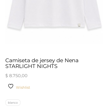
Camiseta de jersey de Nena
STARLIGHT NIGHTS
$
8.750,00
Wishlist
Camiseta
blanco
de