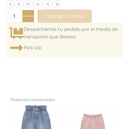
jersey
6
8
10
12
14
16
de
Nena
Agregar al carrito
STARLIGHT
NIGHTS
Despachamos tu pedido por el medio de
cantidad
transporte que desees
Pick Up
Productos relacionados
This
This
product
product
has
has
multiple
multiple