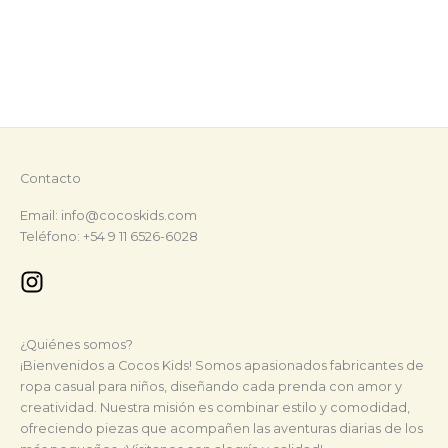
chosen
chosen
on
on
the
the
product
product
page
page
Contacto
Email: info@cocoskids.com
Teléfono: +54 9 11 6526-6028
¿Quiénes somos?
¡Bienvenidos a Cocos Kids! Somos apasionados fabricantes de
ropa casual para niños, diseñando cada prenda con amor y
creatividad. Nuestra misión es combinar estilo y comodidad,
ofreciendo piezas que acompañen las aventuras diarias de los