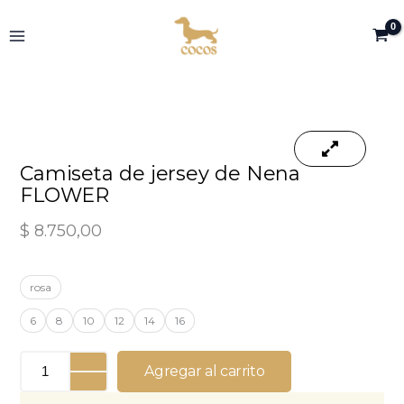
Ir
al
contenido
Camiseta de jersey de Nena
FLOWER
$
8.750,00
Camiseta
rosa
de
jersey
6
8
10
12
14
16
de
Nena
FLOWER
Agregar al carrito
cantidad